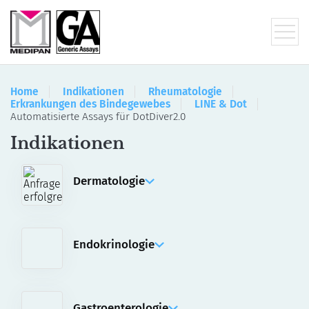
Home
Indikationen
Rheumatologie
Erkrankungen des Bindegewebes
LINE & Dot
Automatisierte Assays für DotDiver2.0
Indikationen
Dermatologie
IFA
Manuelle Assays
Automatisierte Assays für akiron® NEO
Endokrinologie
ELISA
RIA
Gastroenterologie