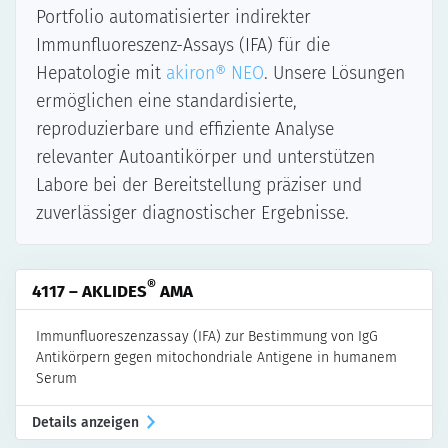
Portfolio automatisierter indirekter
Systemischer Lupus Erythematodes
Immunfluoreszenz-Assays (IFA) für die
ELISA
Hepatologie mit
akiron® NEO
. Unsere Lösungen
IFA
ermöglichen eine standardisierte,
Manuelle Assays
reproduzierbare und effiziente Analyse
Automatisierte Assays für akiron® NEO
relevanter Autoantikörper und unterstützen
Vaskulitis
Labore bei der Bereitstellung präziser und
ELISA
zuverlässiger diagnostischer Ergebnisse.
LINE & Dot
Manuelle Assays
Automatisierte Assays für DotDiver2.0
®
4117 – AKLIDES
AMA
IFA
Immunfluoreszenzassay (IFA) zur Bestimmung von IgG
Manuelle Assays
Antikörpern gegen mitochondriale Antigene in humanem
Automatisierte Assays für akiron® NEO
Serum
Details anzeigen