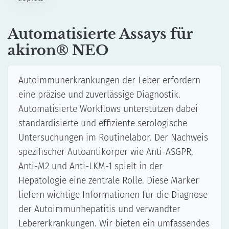
Automatisierte Assays für akiron® NEO
Anti-Phospholipid-Syndrom
ELISA
LINE & Dot
Automatisierte Assays für
Manuelle Assays
akiron® NEO
Automatisierte Assays für DotDiver2.0
Erkrankungen des Bindegewebes
Autoimmunerkrankungen der Leber erfordern
ELISA
eine präzise und zuverlässige Diagnostik.
LINE & Dot
Automatisierte Workflows unterstützen dabei
Manuelle Assays
standardisierte und effiziente serologische
Automatisierte Assays für DotDiver2.0
Untersuchungen im Routinelabor. Der Nachweis
IFA
spezifischer Autoantikörper wie Anti-ASGPR,
Manuelle Assays
Anti-M2 und Anti-LKM-1 spielt in der
Automatisierte Assays für akiron® NEO
Hepatologie eine zentrale Rolle. Diese Marker
liefern wichtige Informationen für die Diagnose
Rheumatoide und Juvenile Arthritis
der Autoimmunhepatitis und verwandter
ELISA
Lebererkrankungen. Wir bieten ein umfassendes
Schnelltests