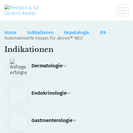
Home
Indikationen
Hepatologie
IFA
Automatisierte Assays für akiron® NEO
Indikationen
Dermatologie
IFA
Manuelle Assays
Automatisierte Assays für akiron® NEO
Endokrinologie
ELISA
RIA
Gastroenterologie
IFA
ELISA