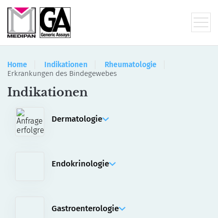
Home
Indikationen
Rheumatologie
Erkrankungen des Bindegewebes
Indikationen
Dermatologie
IFA
Manuelle Assays
Automatisierte Assays für akiron® NEO
Endokrinologie
ELISA
RIA
Gastroenterologie
IFA