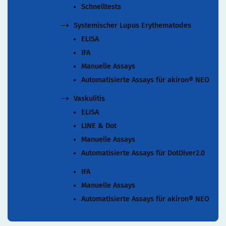
Schnelltests
Systemischer Lupus Erythematodes
ELISA
IFA
Manuelle Assays
Automatisierte Assays für akiron® NEO
Vaskulitis
ELISA
LINE & Dot
Manuelle Assays
Automatisierte Assays für DotDiver2.0
IFA
Manuelle Assays
Automatisierte Assays für akiron® NEO