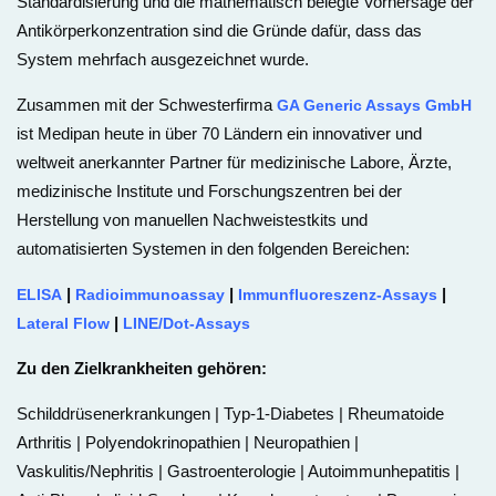
Standardisierung und die mathematisch belegte Vorhersage der
Antikörperkonzentration sind die Gründe dafür, dass das
System mehrfach ausgezeichnet wurde.
Zusammen mit der Schwesterfirma
GA Generic Assays GmbH
ist Medipan heute in über 70 Ländern ein innovativer und
weltweit anerkannter Partner für medizinische Labore, Ärzte,
medizinische Institute und Forschungszentren bei der
Herstellung von manuellen Nachweistestkits und
automatisierten Systemen in den folgenden Bereichen:
|
|
|
ELISA
Radioimmunoassay
Immunfluoreszenz-Assays
|
Lateral Flow
LINE/Dot-Assays
Zu den Zielkrankheiten gehören:
Schilddrüsenerkrankungen | Typ-1-Diabetes | Rheumatoide
Arthritis | Polyendokrinopathien | Neuropathien |
Vaskulitis/Nephritis | Gastroenterologie | Autoimmunhepatitis |