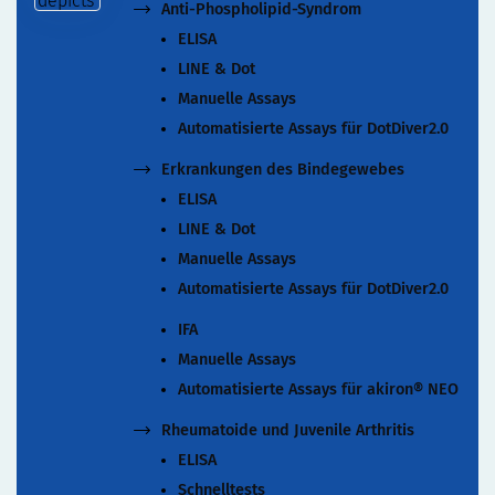
Automatisierte Assays für akiron® NEO
Anti-Phospholipid-Syndrom
ELISA
LINE & Dot
Manuelle Assays
Automatisierte Assays für DotDiver2.0
Erkrankungen des Bindegewebes
ELISA
LINE & Dot
Manuelle Assays
Automatisierte Assays für DotDiver2.0
IFA
Manuelle Assays
Automatisierte Assays für akiron® NEO
Rheumatoide und Juvenile Arthritis
ELISA
Schnelltests