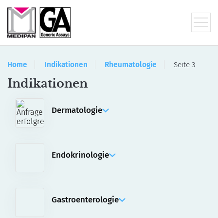
Home
Indikationen
Rheumatologie
Seite 3
Indikationen
Dermatologie
IFA
Manuelle Assays
Automatisierte Assays für akiron® NEO
Endokrinologie
ELISA
RIA
Gastroenterologie
IFA
ELISA