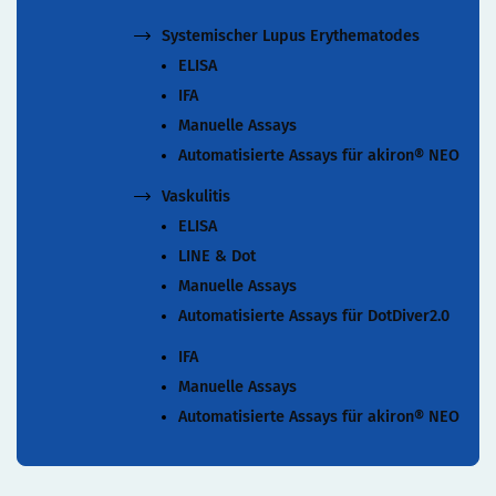
Systemischer Lupus Erythematodes
ELISA
IFA
Manuelle Assays
Automatisierte Assays für akiron® NEO
Vaskulitis
ELISA
LINE & Dot
Manuelle Assays
Automatisierte Assays für DotDiver2.0
IFA
Manuelle Assays
Automatisierte Assays für akiron® NEO