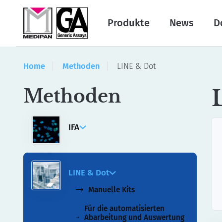
Produkte
News
D
Home
Methoden
LINE & Dot
Methoden
IFA
Manuelle Kits
Für die automatisierte
LINE & Dot
Bildgebung und Auswertung
mit akiron® NEO
Manuelle Kits
Für die automatisierten
Abarbeitung und Auswertung