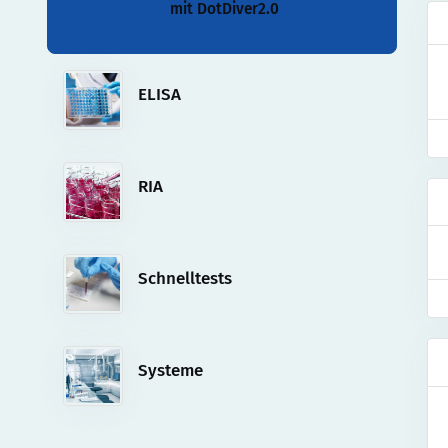
mit DotDiver2.0
ELISA
RIA
Schnelltests
Systeme