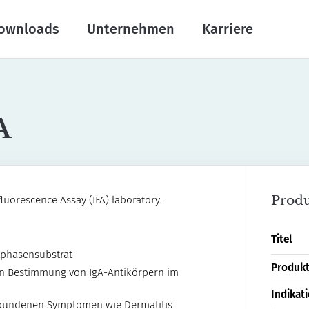
ownloads
Unternehmen
Karriere
A
Produ
Titel
tphasensubstrat
Produk
ven Bestimmung von IgA-Antikörpern im
Indikat
erbundenen Symptomen wie Dermatitis