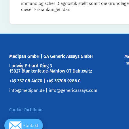
immunologischer Diagnostik stellt somit die Grundlage
dieser Erkrankungen dar.
Medipan GmbH
|
GA Generic Assays GmbH
M
I
Ludwig-Erhard-Ring 3
15827 Blankenfelde-Mahlow OT Dahlewitz
+49 337 08 44170 | +49 33708 9286 0
info@medipan.de
|
info@genericassays.com
Cookie-Richtlinie
Kontakt