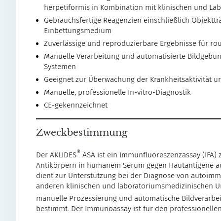
herpetiformis in Kombination mit klinischen und L
Gebrauchsfertige Reagenzien einschließlich Objektträ
Einbettungsmedium
Zuverlässige und reproduzierbare Ergebnisse für ro
Manuelle Verarbeitung und automatisierte Bildgebu
Systemen
Geeignet zur Überwachung der Krankheitsaktivität 
Manuelle, professionelle In-vitro-Diagnostik
CE-gekennzeichnet
Zweckbestimmung
®
Der AKLIDES
ASA ist ein Immunfluoreszenzassay (IFA) 
Antikörpern in humanem Serum gegen Hautantigene auf
dient zur Unterstützung bei der Diagnose von autoim
anderen klinischen und laboratoriumsmedizinischen U
manuelle Prozessierung und automatische Bildverarbe
bestimmt. Der Immunoassay ist für den professionelle