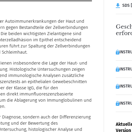
SDS [
cher Autoimmunerkrankungen der Haut und
Gesch
ern gegen Bestandteile der Zellverbindungen
erfor
Die beiden wichtigsten Zielantigene sind
Interzelladhäsion im Epithel entscheidend
uren führt zur Spaltung der Zellverbindungen
INSTRU
d Schleimhaut.
ienen insbesondere die Lage der Haut- und
ung. Histologische Untersuchungen zeigen
INSTRU
rend immunologische Analysen zusätzliche
eszenztests an epithelialen Gewebeschnitten
INSTRU
r der Klasse IgG, die für den
nen direkt immunfluoreszenzbasierte
 um die Ablagerung von Immunglobulinen und
INSTRU
en.
r Diagnose, sondern auch der Differenzierung
htung und der Bewertung des
Aktuell
Untersuchung, histologischer Analyse und
Version 