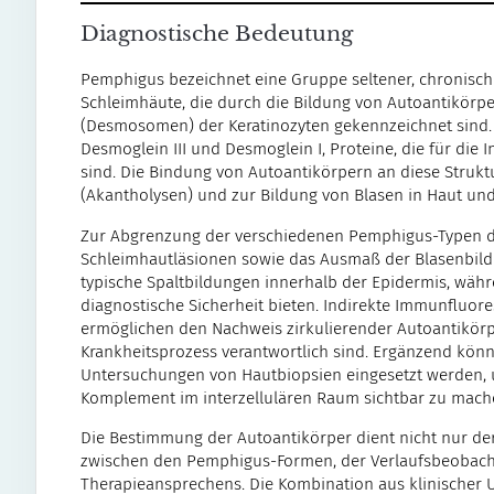
Diagnostische Bedeutung
Pemphigus bezeichnet eine Gruppe seltener, chronis
Schleimhäute, die durch die Bildung von Autoantikörp
(Desmosomen) der Keratinozyten gekennzeichnet sind. 
Desmoglein III und Desmoglein I, Proteine, die für die 
sind. Die Bindung von Autoantikörpern an diese Strukt
(Akantholysen) und zur Bildung von Blasen in Haut un
Zur Abgrenzung der verschiedenen Pemphigus-Typen d
Schleimhautläsionen sowie das Ausmaß der Blasenbild
typische Spaltbildungen innerhalb der Epidermis, wäh
diagnostische Sicherheit bieten. Indirekte Immunfluor
ermöglichen den Nachweis zirkulierender Autoantikörpe
Krankheitsprozess verantwortlich sind. Ergänzend kön
Untersuchungen von Hautbiopsien eingesetzt werden,
Komplement im interzellulären Raum sichtbar zu mach
Die Bestimmung der Autoantikörper dient nicht nur de
zwischen den Pemphigus-Formen, der Verlaufsbeobac
Therapieansprechens. Die Kombination aus klinischer 