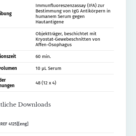
Immunfluoreszenzassay (IFA) zur
Bestimmung von IgG Antikörpern in
ibung
humanem Serum gegen
Hautantigene
Objektträger, beschichtet mit
Kryostat-Gewebeschnitten von
Affen-Ösophagus
ionszeit
60 min.
volumen
10 µL Serum
der
48 (12 x 4)
mungen
tliche Downloads
REF 4125][eng]