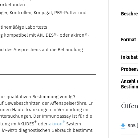
aborbefunden
ger, Kontrollen, Konjugat, PBS-Puffer und
Beschre
utinemäßige Labortests
ng kompatibel mit AKLIDES®- oder akiron®-
Format
und des Ansprechens auf die Behandlung
Inkubat
Proben
Anzahl 
Bestim
zur qualitativen Bestimmung von IgG
 Gewebeschnitten der Affenspeiseröhre. Er
Öffen
munen Hauterkrankungen in Verbindung mit
ntersuchungen. Der Immunoassay ist für die
®
®
itung im AKLIDES
oder
akiron
System
SDS [
n
in-vitro
diagnostischen Gebrauch bestimmt.