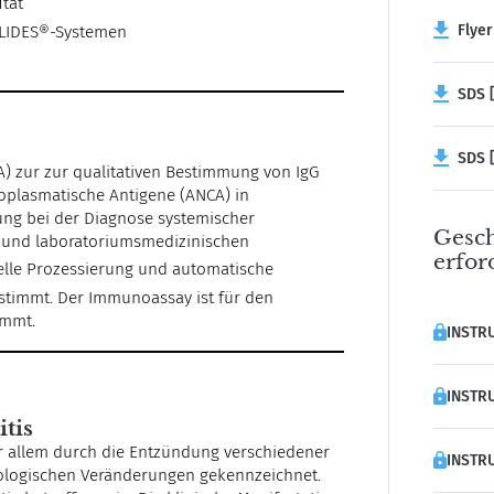
ität
Flyer
KLIDES®-Systemen
SDS [
SDS [
A) zur zur qualitativen Bestimmung von IgG
plasmatische Antigene (ANCA) in
zung bei der Diagnose systemischer
Gesch
n und laboratoriumsmedizinischen
erfor
elle Prozessierung und automatische
stimmt. Der Immunoassay ist für den
immt.
INSTRU
INSTRU
tis
vor allem durch die Entzündung verschiedener
INSTRU
ologischen Veränderungen gekennzeichnet.