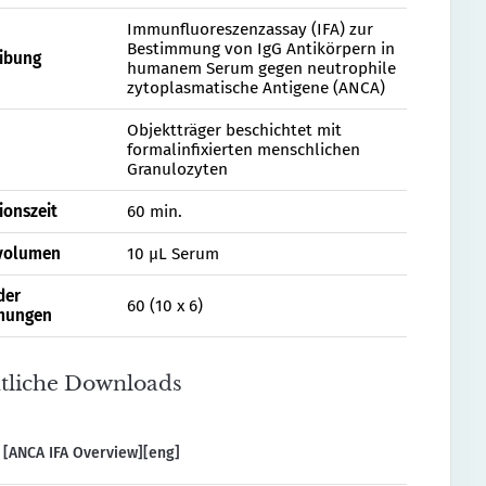
Immunfluoreszenzassay (IFA) zur
Bestimmung von IgG Antikörpern in
ibung
humanem Serum gegen neutrophile
zytoplasmatische Antigene (ANCA)
Objektträger beschichtet mit
formalinfixierten menschlichen
Granulozyten
ionszeit
60 min.
volumen
10 µL Serum
der
60 (10 x 6)
mungen
tliche Downloads
 [ANCA IFA Overview][eng]