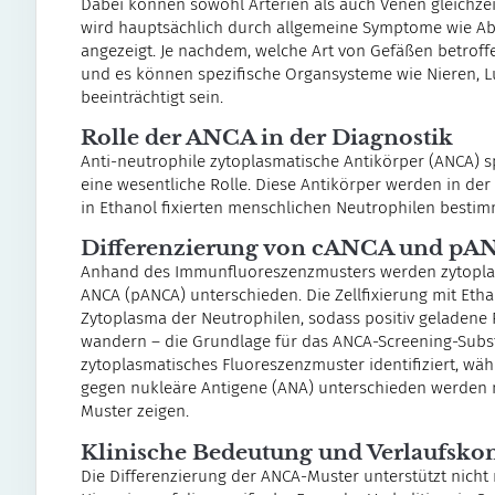
Dabei können sowohl Arterien als auch Venen gleichzeit
wird hauptsächlich durch allgemeine Symptome wie Abg
angezeigt. Je nachdem, welche Art von Gefäßen betroffen 
und es können spezifische Organsysteme wie Nieren, 
beeinträchtigt sein.
Rolle der ANCA in der Diagnostik
Anti-neutrophile zytoplasmatische Antikörper (ANCA) s
eine wesentliche Rolle. Diese Antikörper werden in de
in Ethanol fixierten menschlichen Neutrophilen bestim
Differenzierung von cANCA und pA
Anhand des Immunfluoreszenzmusters werden zytopla
ANCA (pANCA) unterschieden. Die Zellfixierung mit Eth
Zytoplasma der Neutrophilen, sodass positiv geladene 
wandern – die Grundlage für das ANCA-Screening-Subs
zytoplasmatisches Fluoreszenzmuster identifiziert, w
gegen nukleäre Antigene (ANA) unterschieden werden m
Muster zeigen.
Klinische Bedeutung und Verlaufskon
Die Differenzierung der ANCA-Muster unterstützt nicht 