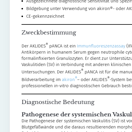
Ausgezeichnete diagnostische Sensitivität und Spezif
Bildgebung unter Verwendung von akiron®- oder A
CE-gekennzeichnet
Zweckbestimmung
®
Der AKLIDES
pANCA ist ein
Immunfluoreszenzassay
(IF
Antikörpern in humanem Serum gegen neutrophile cyto
formalinfixierten Granulozyten. Er dient zur Unterstüt
Vaskulitiden (SV) in Verbindung mit anderen klinische
®
Untersuchungen. Der AKLIDES
pANCA ist für die manu
®
®
Bildverarbeitung im
akiron
– oder AKLIDES
-System be
professionellen
in-vitro
diagnostischen Gebrauch best
Diagnostische Bedeutung
Pathogenese der systemischen Vaskuli
Die Pathogenese der systemischen Vaskulitis (SV) ist 
Blutgefäßwände und die daraus resultierenden morph