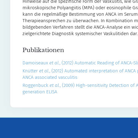
Hinweise auf die spezifische Form der Vaskulitis, wie G
mikroskopische Polyangiitis (MPA) oder eosinophile Gr
kann die regelmäßige Bestimmung von ANCA im Serum he
Therapieansprechen zu überwachen. In Kombination mi
bildgebenden Verfahren stellt die ANCA-Analyse ein wi
zielgerichtete Diagnostik systemischer Vaskulitiden dar.
Publikationen
Damoiseaux
et al.
, (2012) Automatic Reading of ANCA-Sl
Knütter
et al.
, (2012) Automated interpretation of ANCA
ANCA associated vasculitis
Roggenbuck
et al.
, (2009) High-sensitivity Detection of
generation ELISA