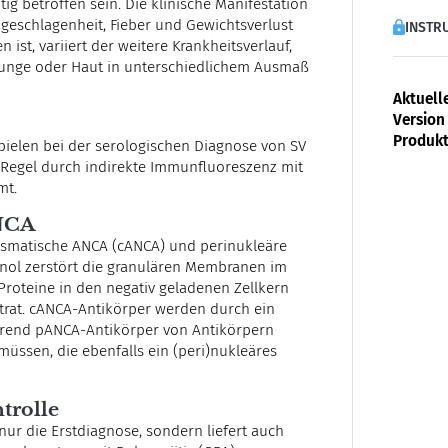
ig betroffen sein. Die klinische Manifestation
eschlagenheit, Fieber und Gewichtsverlust
INSTRU
ist, variiert der weitere Krankheitsverlauf,
Lunge oder Haut in unterschiedlichem Ausmaß
Aktuell
Version 
Produkt
pielen bei der serologischen Diagnose von SV
r Regel durch indirekte Immunfluoreszenz mit
mt.
NCA
smatische ANCA (cANCA) und perinukleäre
anol zerstört die granulären Membranen im
Proteine in den negativ geladenen Zellkern
trat. cANCA-Antikörper werden durch ein
ährend pANCA-Antikörper von Antikörpern
üssen, die ebenfalls ein (peri)nukleäres
trolle
nur die Erstdiagnose, sondern liefert auch