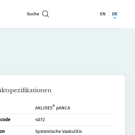
Suche
EN
DE
ktspezifikationen
®
AKLIDES
pANCA
tcode
4072
ion
Systemische Vaskulitis