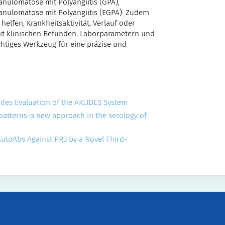
ranulomatose mit Polyangiitis (GPA),
anulomatose mit Polyangiitis (EGPA). Zudem
lfen, Krankheitsaktivität, Verlauf oder
t klinischen Befunden, Laborparametern und
chtiges Werkzeug für eine präzise und
ides Evaluation of the AKLIDES System
 patterns-a new approach in the serology of
 AutoAbs Against PR3 by a Novel Third-