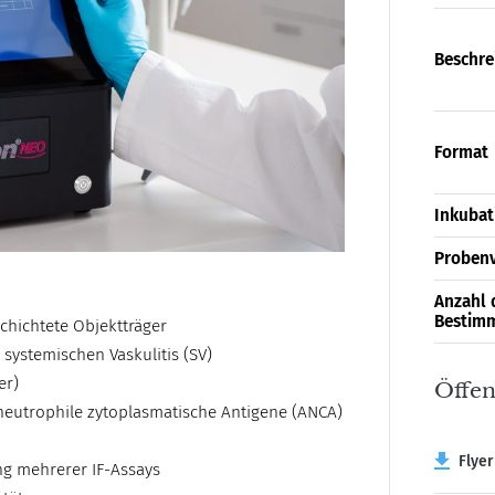
Beschre
Format
Inkubat
Proben
Anzahl 
Bestim
chichtete Objektträger
systemischen Vaskulitis (SV)
er)
Öffen
neutrophile zytoplasmatische Antigene (ANCA)
Flyer
ng mehrerer IF-Assays