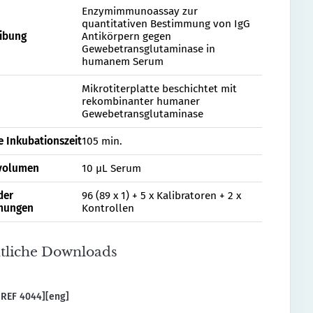
Enzymimmunoassay zur
quantitativen Bestimmung von IgG
ibung
Antikörpern gegen
Gewebetransglutaminase in
humanem Serum
Mikrotiterplatte beschichtet mit
rekombinanter humaner
Gewebetransglutaminase
 Inkubationszeit
105 min.
volumen
10 µL Serum
der
96 (89 x 1) + 5 x Kalibratoren + 2 x
mungen
Kontrollen
tliche Downloads
REF 4044][eng]