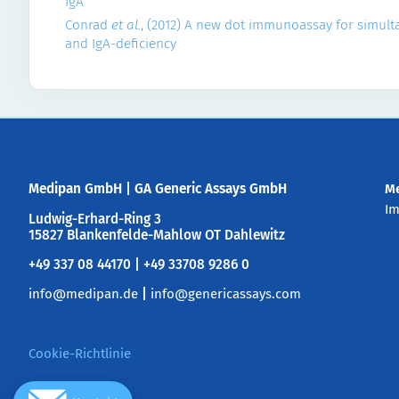
IgA
Conrad
et al.
, (2012) A new dot immunoassay for simulta
and IgA-deficiency
Medipan GmbH
|
GA Generic Assays GmbH
M
I
Ludwig-Erhard-Ring 3
15827 Blankenfelde-Mahlow OT Dahlewitz
+49 337 08 44170 | +49 33708 9286 0
info@medipan.de
|
info@genericassays.com
Cookie-Richtlinie