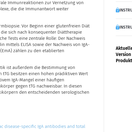
orale Immunreaktionen zur Vernetzung von
lexe, die die Immunantwort weiter
INSTRU
mbiopsie. Vor Beginn einer glutenfreien Diät
INSTRU
, die sich nach konsequenter Diättherapie
he Tests eine zentrale Rolle: Der Nachweis
in mittels ELISA sowie der Nachweis von IgA-
Aktuell
EmA) zählen zu den etablierten
Version 
Produkt
ostik ist außerdem die Bestimmung von
n tTG besitzen einen hohen prädiktiven Wert
ektivem IgA-Mangel einer häufigen
tikörper gegen tTG nachweisbar. In diesen
ntikörpern den entscheidenden serologischen
ac disease-specific IgA antibodies and total