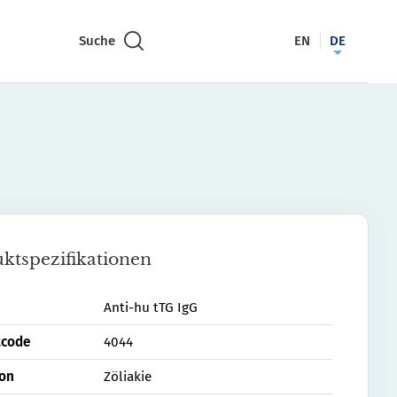
Suche
EN
DE
ktspezifikationen
Anti-hu tTG IgG
tcode
4044
ion
Zöliakie