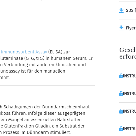
SDS [
Flyer 
Gesch
 Immunosorbent Assay
(ELISA) zur
erfor
lutaminase (GTG, tTG) in humanem Serum. Er
 in Verbindung mit anderen klinischen und
unoassay ist für den manuellen
INSTRU
immt.
INSTRU
 durch Schädigungen der Dünndarmschleimhaut
INSTRU
kosa führen. Infolge dieser ausgeprägten
einem Mangel an essenziellen Nährstoffen
he Glutenfraktion Gliadin, ein Substrat der
INSTRU
n Prozess im Dünndarm stimuliert.