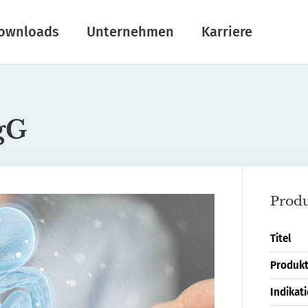
ownloads
Unternehmen
Karriere
gG
Produ
Titel
Produk
Indikat