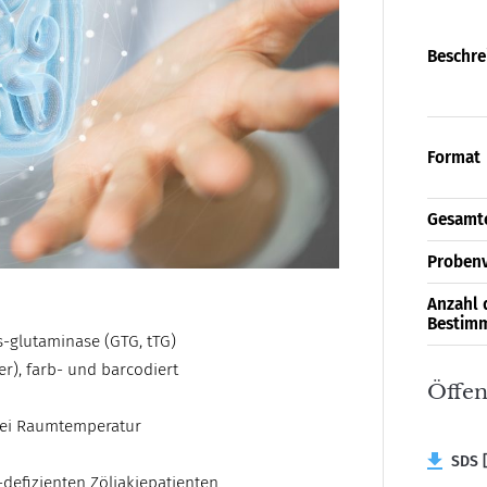
Beschre
Format
Gesamte
Proben
Anzahl 
Bestim
-glutaminase (GTG, tTG)
), farb- und barcodiert
Öffen
 bei Raumtemperatur
SDS [
defizienten Zöliakiepatienten