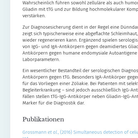
Wahrscheinlich führen sowohl zelluläre als auch hum
Gliadin mit tTG und zur Bildung hochmolekularer Komp
verstärken.
Zur Diagnosesicherung dient in der Regel eine Dünndar
zeigt sich typischerweise eine abgeflachte Schleimhaut
wieder regenerieren kann. Ergänzend spielen serologisc
von IgG- und IgA-Antikörpern gegen deamidiertes Gliad
Antikörpern gegen humane endomysiale Autoantigene (
Laborparametern.
Ein wesentlicher Bestandteil der serologischen Diagn
Antikörpern gegen tTG. Besonders IgA-Antikörper gege
für das Vorliegen einer Zöliakie. Bei Patienten mit sel
Begleiterkrankung – sind jedoch ausschließlich IgG-An
Fällen stellen tTG-IgG-Antikörper neben Gliadin-IgG-A
Marker für die Diagnostik dar.
Publikationen
Grossmann
et al.
, (2016) Simultaneous detection of celi