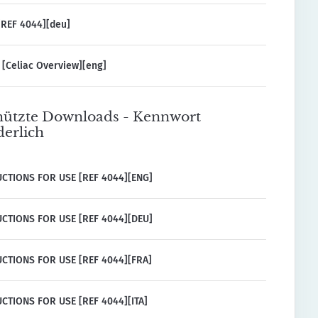
REF 4044][deu]
[Celiac Overview][eng]
ützte Downloads - Kennwort
derlich
CTIONS FOR USE [REF 4044][ENG]
CTIONS FOR USE [REF 4044][DEU]
CTIONS FOR USE [REF 4044][FRA]
CTIONS FOR USE [REF 4044][ITA]