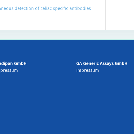
neous detection of celiac specific antibodies
edipan GmbH
GA Generic Assays GmbH
mpressum
Impressum