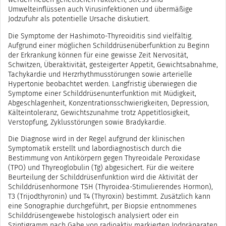
Umwelteinflüssen auch Virusinfektionen und übermäßige
Jodzufuhr als potentielle Ursache diskutiert.
Die Symptome der Hashimoto-Thyreoiditis sind vielfältig.
Aufgrund einer möglichen Schilddrüsenüberfunktion zu Beginn
der Erkrankung können für eine gewisse Zeit Nervosität,
Schwitzen, Überaktivität, gesteigerter Appetit, Gewichtsabnahme,
Tachykardie und Herzrhythmusstörungen sowie arterielle
Hypertonie beobachtet werden. Langfristig überwiegen die
Symptome einer Schilddrüsenunterfunktion mit Müdigkeit,
Abgeschlagenheit, Konzentrationsschwierigkeiten, Depression,
Kälteintoleranz, Gewichtszunahme trotz Appetitlosigkeit,
Verstopfung, Zyklusstörungen sowie Bradykardie.
Die Diagnose wird in der Regel aufgrund der klinischen
Symptomatik erstellt und labordiagnostisch durch die
Bestimmung von Antikörpern gegen Thyreoidale Peroxidase
(TPO) und Thyreoglobulin (Tg) abgesichert. Für die weitere
Beurteilung der Schilddrüsenfunktion wird die Aktivität der
Schilddrüsenhormone TSH (Thyroidea-Stimulierendes Hormon),
T3 (Trijodthyronin) und T4 (Thyroxin) bestimmt. Zusätzlich kann
eine Sonographie durchgeführt, per Biopsie entnommenes
Schilddrüsengewebe histologisch analysiert oder ein
Szintigramm nach Gabe von radioaktiv markierten Jodpräparaten